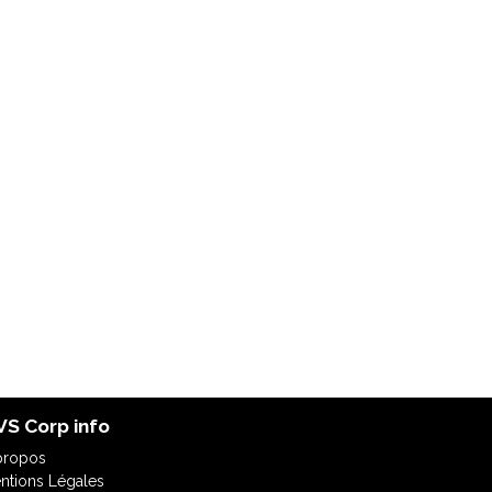
S Corp info
propos
ntions Légales