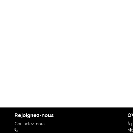
Rejoignez-nous
OV
Contactez-nous
À 
Me