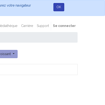
gurez votre navigateur
OK
édiathèque
Carrière
Support
Se connecter
roissant