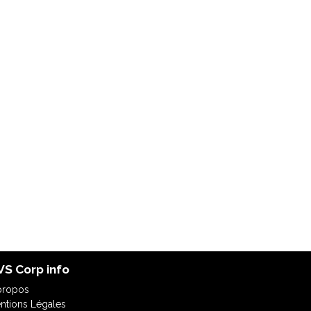
S Corp info
propos
ntions Légales