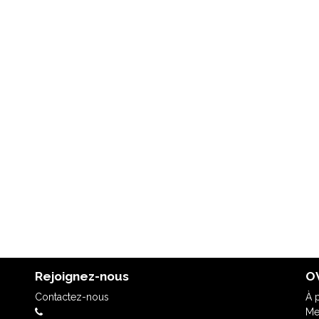
Rejoignez-nous
OV
Contactez-nous
À 
Me